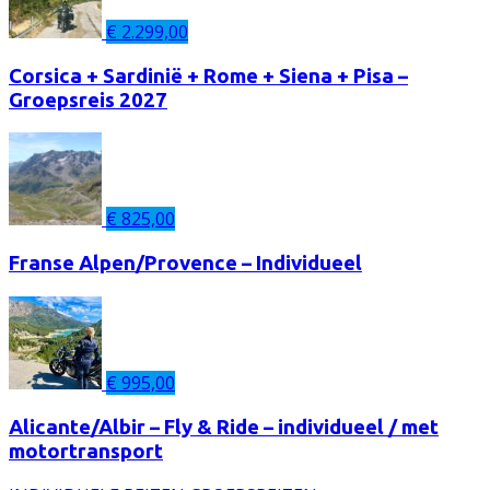
€
2.299,00
Corsica + Sardinië + Rome + Siena + Pisa –
Groepsreis 2027
€
825,00
Franse Alpen/Provence – Individueel
€
995,00
Alicante/Albir – Fly & Ride – individueel / met
motortransport