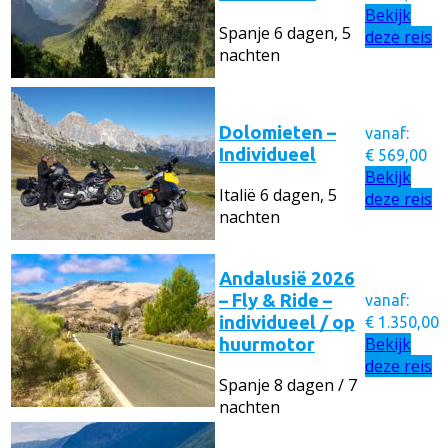
Bekijk
Spanje
6 dagen, 5
deze reis
nachten
Dolomieten –
vanaf:
Individueel
€
569,00
Bekijk
Italië
6 dagen, 5
deze reis
nachten
Andalusië 2026
– Fly & Ride –
vanaf:
individueel / op
€
1.350,00
Bekijk
huurmotor
deze reis
Spanje
8 dagen / 7
nachten