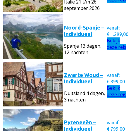
Italië
21 t/m 26
september 2026
Noord-Spanje –
vanaf:
Individueel
€
1.299,00
Bekijk
Spanje
13 dagen,
deze reis
12 nachten
Zwarte Woud –
vanaf:
Individueel
€
399,00
Bekijk
Duitsland
4 dagen,
deze reis
3 nachten
Pyreneeën –
vanaf:
Individueel
€
799,00