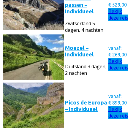
passen –
€
529,00
Bekijk
Individueel
deze reis
Zwitserland
5
dagen, 4 nachten
Moezel –
vanaf:
Individueel
€
269,00
Bekijk
Duitsland
3 dagen,
deze reis
2 nachten
vanaf:
Picos de Europa
€
899,00
– Individueel
Bekijk
deze reis