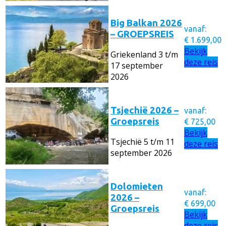
Big Balkan 2026
vanaf:
– GROEPSREIS
€
1.699,00
Bekijk
Griekenland
3 t/m
deze reis
17 september
2026
Tsjechië 2026 –
vanaf:
Groepsreis
€
725,00
Bekijk
Tsjechië
5 t/m 11
deze reis
september 2026
Dolomieten
vanaf:
2026 –
€
699,00
Groepsreis
Bekijk
deze reis