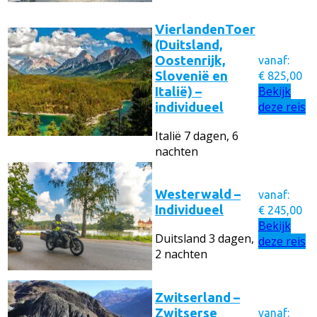
VierlandenToer
(Duitsland,
Oostenrijk,
vanaf:
Slovenië en
€
825,00
Bekijk
Italië) –
deze reis
individueel
Italië
7 dagen, 6
nachten
Westerwald –
vanaf:
Individueel
€
245,00
Bekijk
Duitsland
3 dagen,
deze reis
2 nachten
Zwitserland –
Zwitserse
vanaf: