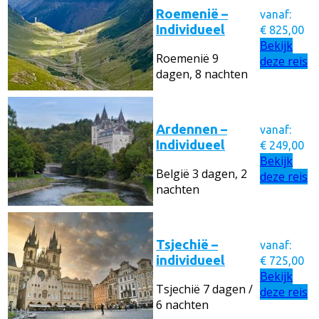
Roemenië –
vanaf:
Individueel
€
825,00
Bekijk
Roemenië
9
deze reis
dagen, 8 nachten
Ardennen –
vanaf:
Individueel
€
249,00
Bekijk
België
3 dagen, 2
deze reis
nachten
Tsjechië –
vanaf:
individueel
€
725,00
Bekijk
Tsjechië
7 dagen /
deze reis
6 nachten