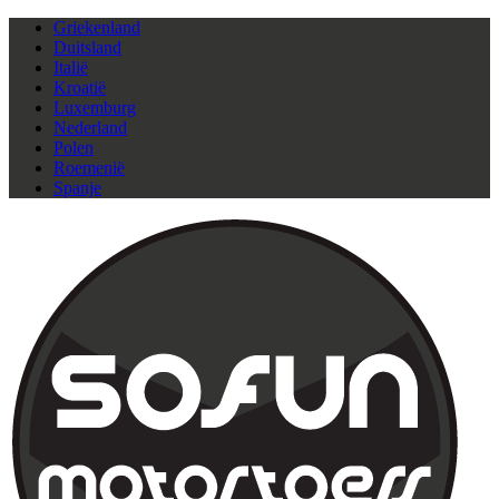
Griekenland
Duitsland
Italië
Kroatië
Luxemburg
Nederland
Polen
Roemenië
Spanje