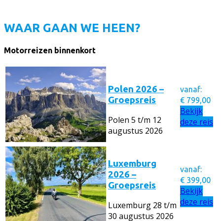
WAAR GAAN WE HEEN?
Motorreizen binnenkort
Polen 2026 –
vanaf:
Groepsreis
€
799,00
Bekijk
Polen
5 t/m 12
deze reis
augustus 2026
Luxemburg
vanaf:
2026 –
€
399,00
Groepsreis
Bekijk
deze reis
Luxemburg
28 t/m
30 augustus 2026