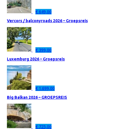
€
649,00
Vercors / balconyroads 2026 – Groepsreis
€
399,00
Luxemburg 2026 – Groepsreis
€
1.699,00
Big Balkan 2026 – GROEPSREIS
€
725,00