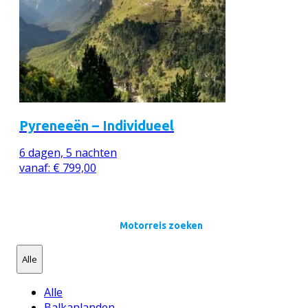
Pyreneeën – Individueel
6 dagen, 5 nachten
vanaf:
€
799,00
Motorreis zoeken
Alle
Alle
Balkanlanden