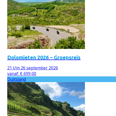
Dolomieten 2026 – Groepsreis
21 t/m 26 september 2026
vanaf:
€
699,00
Duitsland