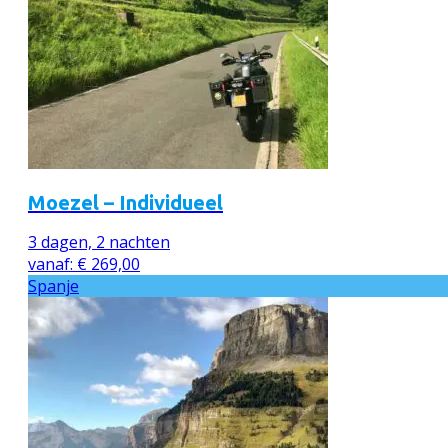
Moezel – Individueel
3 dagen, 2 nachten
vanaf:
€
269,00
Spanje