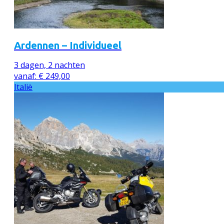
Ardennen – Individueel
3 dagen, 2 nachten
vanaf:
€
249,00
Italië