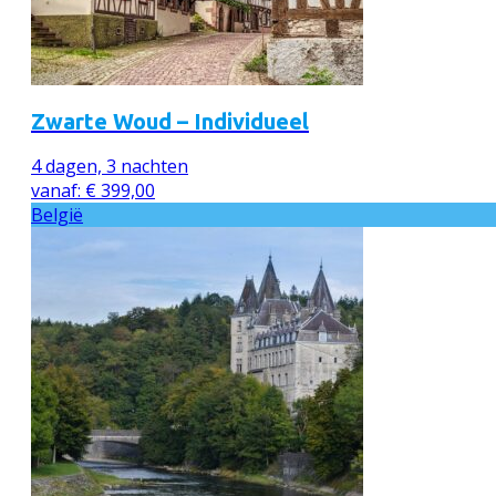
Zwarte Woud – Individueel
4 dagen, 3 nachten
vanaf:
€
399,00
België