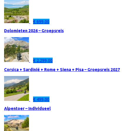
€
699,00
Dolomieten 2026 – Groepsreis
€
2.299,00
Corsica + Sardinië + Rome + Siena + Pisa – Groepsreis 2027
€
499,00
Alpentoer – Individueel