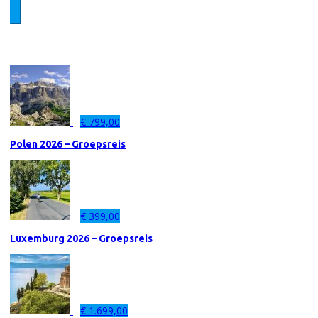
€
799,00
Polen 2026 – Groepsreis
€
399,00
Luxemburg 2026 – Groepsreis
€
1.699,00