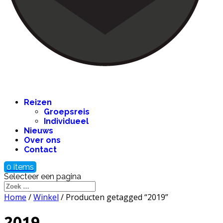
Reizen
Groepsreis
Individueel
Nieuws
Over ons
Contact
0 items
Selecteer een pagina
Home
/
Winkel
/ Producten getagged “2019”
2019