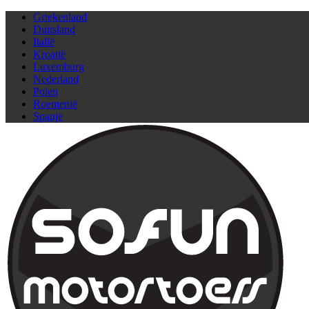
Griekenland
Duitsland
Italië
Kroatië
Luxemburg
Nederland
Polen
Roemenië
Spanje