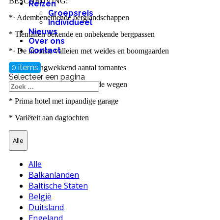
BESCHRIJVING:
Reizen
Groepsreis
*· Adembenemende berglandschappen
Individueel
Nieuws
* Tientallen bekende en onbekende bergpassen
Over ons
Contact
*· De mooiste valleien met weides en boomgaarden
0 items
*· Duizelingwekkend aantal tornantes
Selecteer een pagina
* Uitstekende kwaliteit van de wegen
* Prima hotel met inpandige garage
* Variëteit aan dagtochten
Alle
Alle
Balkanlanden
Baltische Staten
België
Duitsland
Engeland