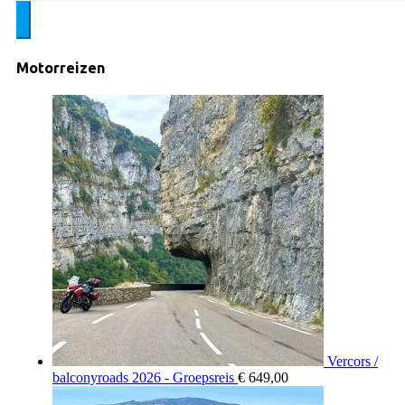
Motorreizen
Vercors /
balconyroads 2026 - Groepsreis
€
649,00