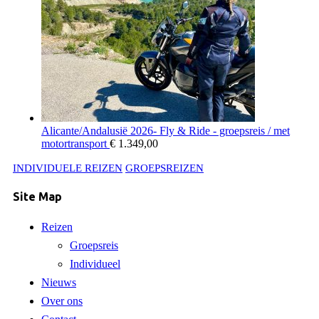
Alicante/Andalusië 2026- Fly & Ride - groepsreis / met
motortransport
€
1.349,00
INDIVIDUELE REIZEN
GROEPSREIZEN
Site Map
Reizen
Groepsreis
Individueel
Nieuws
Over ons