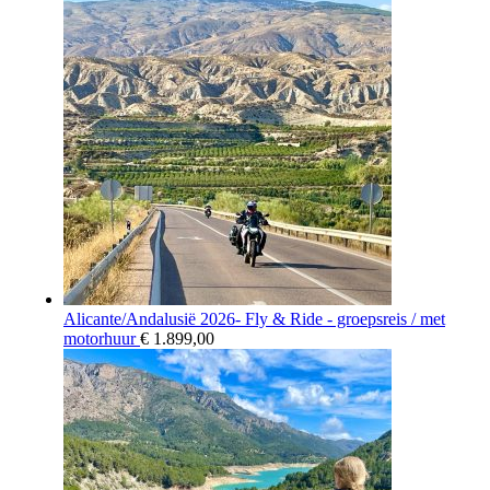
Alicante/Andalusië 2026- Fly & Ride - groepsreis / met
motorhuur
€
1.899,00