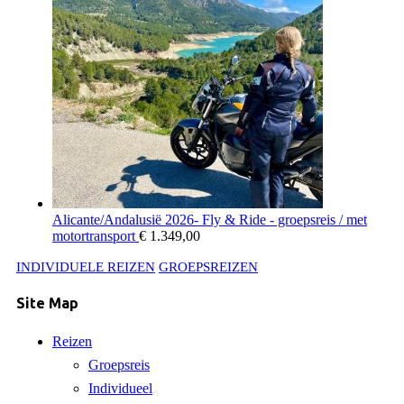
Alicante/Andalusië 2026- Fly & Ride - groepsreis / met
motortransport
€
1.349,00
INDIVIDUELE REIZEN
GROEPSREIZEN
Site Map
Reizen
Groepsreis
Individueel