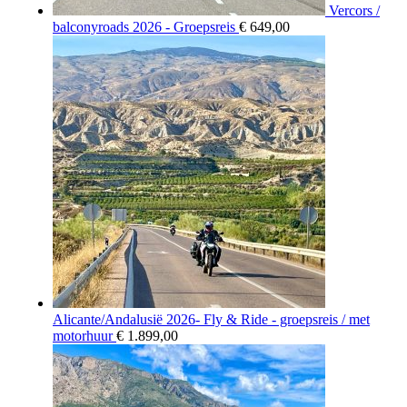
Vercors /
balconyroads 2026 - Groepsreis
€
649,00
Alicante/Andalusië 2026- Fly & Ride - groepsreis / met
motorhuur
€
1.899,00