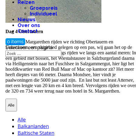
Reizen
Groepsreis
Individueel
Nieuws
Over ons
Contact
Dag 4 Obertauern
0 items
Vanuit St. Margarethen rijden we richting Obertauern en
Untertauern, een skigebied gelegen op een pas, wij gaan het op de
Selecteer een pagina
motor trotseren. Na al dit hoogs rijden we langs een aantal meren: In
een gebied met bossen, het Wiestalstausee in Salzburgerland daarna
via Heiligenstein naar het Fuschlsee in Salzgammergut, hier ligt het
hoofdkwartier van Red Bull Maar of Mac op kantoor zit? Het meer
heeft dieptes van 66 meter. Daarna Mondsee, hier vindt je
paalwoningen die 5000 jaar oud zijn. En last but not least Attersee,
met een lengte van 20 km en 4 km breed. Vervolgens rijden we over
de 320 en 734 weer terug naar ons hotel in St. Margarethen.
Alle
Alle
Balkanlanden
Baltische Staten