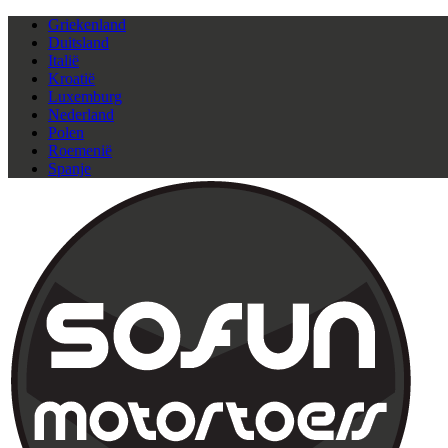
Griekenland
Duitsland
Italië
Kroatië
Luxemburg
Nederland
Polen
Roemenië
Spanje