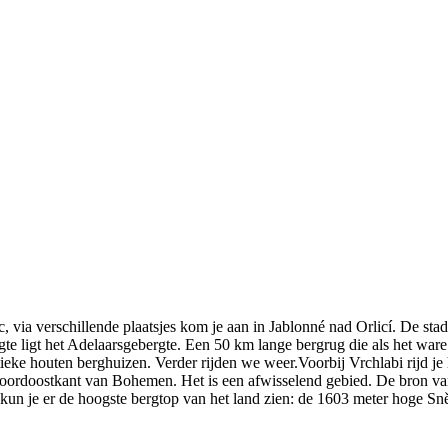
via verschillende plaatsjes kom je aan in Jablonné nad Orlicí. De stad 
te ligt het Adelaarsgebergte. Een 50 km lange bergrug die als het ware
stieke houten berghuizen. Verder rijden we weer.Voorbij Vrchlabi rijd 
noordoostkant van Bohemen. Het is een afwisselend gebied. De bron van
n kun je er de hoogste bergtop van het land zien: de 1603 meter hoge 