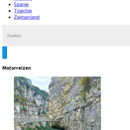
Spanje
Tsjechië
Zwitserland
Motorreizen