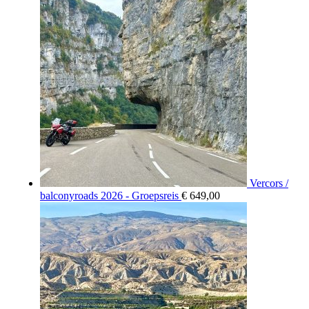
Vercors /
balconyroads 2026 - Groepsreis
€
649,00