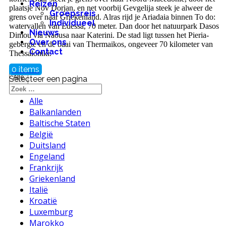
Reizen
plaatsje Nov Dorjan, en net voorbij Gevgelija steek je alweer de
Groepsreis
grens over naar Griekenland. Alras rijd je Ariadaia binnen To do:
Individueel
watervallen van Edessa, 70 meter. Dan door het natuurpark Dasos
Nieuws
Dimou via Naousa naar Katerini. De stad ligt tussen het Pieria-
Over ons
gebergte en de baai van Thermaikos, ongeveer 70 kilometer van
Contact
Thessaloniki.
0 items
Alle
Selecteer een pagina
Alle
Balkanlanden
Baltische Staten
België
Duitsland
Engeland
Frankrijk
Griekenland
Italië
Kroatië
Luxemburg
Marokko