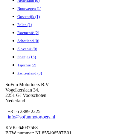
Nederland (0)
Noorwegen (1)
Oostenrijk (1)
Polen (1)
Roemenië (2)
Schotland (0)
Slovenië (0)
Spanje (15)
Tsjechië (2)
Zwitserland (3)
SoFun Motortoers B.V.
Vogelkerslaan 34,
2251 GJ Voorschoten
Nederland
+31 6 2389 2225
info@sofunmotortoers.nl
KVK: 64037568
BTW nummer: NL855496587B01