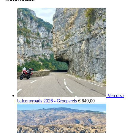
Vercors /
balconyroads 2026 - Groepsreis
€
649,00