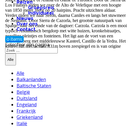
Reizen
Los Filabres rijden we over de Alto de Velefique met een hoogte
Groepsreis
van 1850 meter. Berg op 20 hairpins. Pracht uitzichten aldaar.
Individueel
Verder rijden we naar Serón, daarna Caniles en langs het stuwmeer
Nieuws
de Negratin. Door Sierra de Cazorla, het grootste natuurpark van
Over ons
Spanje, naar het einde van de dagtoer: Carzola. Carzola is een mooi
Contact
typisch Andalusisch bergdorp met witte huizen, kronkelstraatjes,
gezellige pleintjes en fonteinen. Het ligt aan de voet van een
0 items
machtige berg met middeleeuwse Kasteel, Castillo de la Yedra. Het
Selecteer een pagina
kasteel ligt spectaculair 831m boven zeespiegel en is van origine
Alle
Alle
Balkanlanden
Baltische Staten
België
Duitsland
Engeland
Frankrijk
Griekenland
Italië