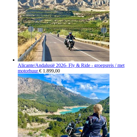
Alicante/Andalusië 2026- Fly & Ride - groepsreis / met
motorhuur
€
1.899,00