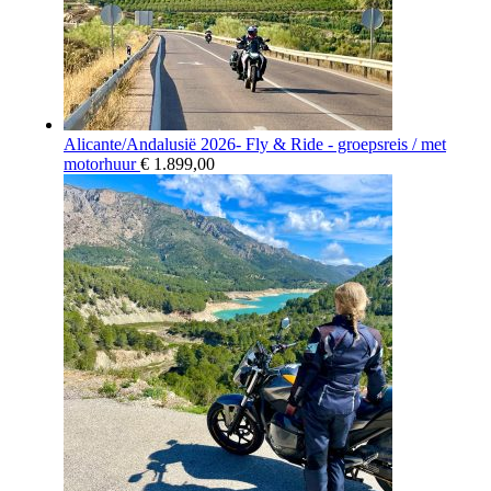
Alicante/Andalusië 2026- Fly & Ride - groepsreis / met
motorhuur
€
1.899,00