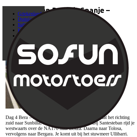
Motorreizen Rondrit Spanje –
Griekenland
Portugal
Duitsland
Italië
Kroatië
25 dec 2019
|
Nieuws
Luxemburg
Nederland
Polen
Roemenië
Spanje
Dag 4 Bera – Santilliana del Mar. Vanaf de start gaat het richting
zuid naar Sunbilla, door Montes de Bidasoa. Bij Santesteban rijd je
westwaarts over de NA170 naar Leitza. Daarna naar Tolosa,
vervolgens naar Bergara. Je komt uit bij het stuwmeer Ullibarri.