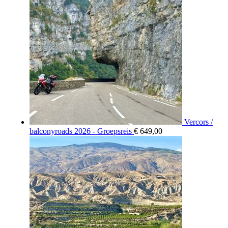
Vercors /
balconyroads 2026 - Groepsreis
€
649,00