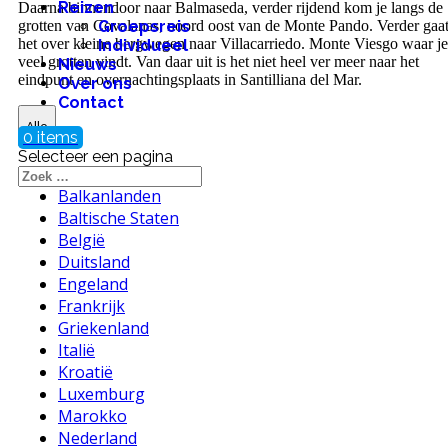
Reizen
Daarna binnendoor naar Balmaseda, verder rijdend kom je langs de
grotten van Covalanas, noord oost van de Monte Pando. Verder gaa
Groepsreis
het over kleine bergwegen naar Villacarriedo. Monte Viesgo waar je
Individueel
veel grotten vindt. Van daar uit is het niet heel ver meer naar het
Nieuws
eindpunt en overnachtingsplaats in Santilliana del Mar.
Over ons
Contact
Alle
0 items
Selecteer een pagina
Alle
Balkanlanden
Baltische Staten
België
Duitsland
Engeland
Frankrijk
Griekenland
Italië
Kroatië
Luxemburg
Marokko
Nederland