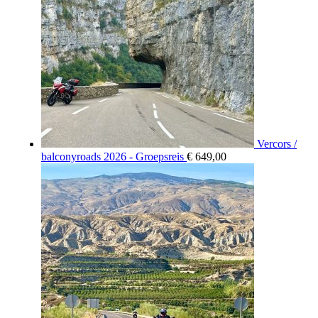
Vercors /
balconyroads 2026 - Groepsreis
€
649,00